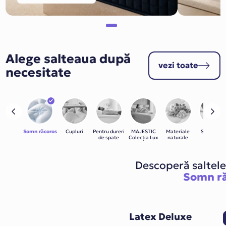
Alege salteaua după
vezi toate
necesitate
Somn răcoros
Cupluri
Pentru dureri
MAJESTIC
Materiale
Susținere
de spate
Colecția Lux
naturale
fermă
Descoperă saltele
Somn r
Latex Deluxe