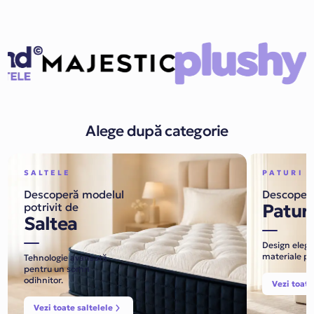
Alege după categorie
SALTELE
PATURI
Descoperă modelul
Descoperă
Paturi
potrivit de
Saltea
Design elega
materiale p
Tehnologie avansată
pentru un somn
odihnitor.
Vezi toate
Vezi toate saltelele