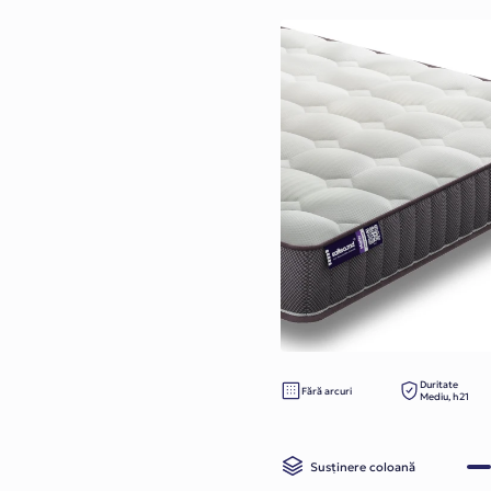
Duritate
Fără arcuri
Mediu, h21
Susținere coloană