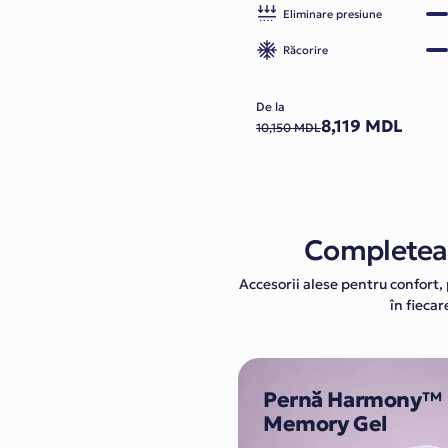
Eliminare presiune
Răcorire
De la
8,119 MDL
10,150 MDL
Completeaz
Accesorii alese pentru confort, 
în fiecar
Pernă Harmony™
Memory Gel