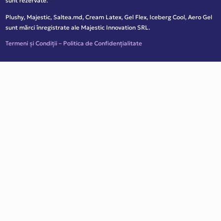
sunt rezervate.
Plushy, Majestic, Saltea.md, Cream Latex, Gel Flex, Iceberg Cool, Aero Gel
sunt mărci înregistrate ale Majestic Innovation SRL.
Termeni și Condiții
–
Politica de Confidențialitate