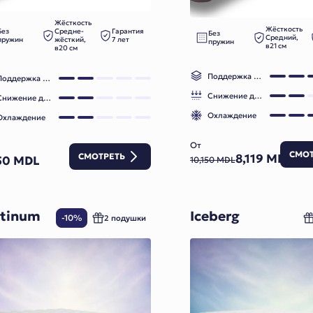
Жёсткость
Жёсткость
Без
Средне-
Гарантия
Без
Средний,
пружин
жёсткий,
7 лет
пружин
в21 см
в20 см
Поддержка позвоночника
Поддержка позвоночника
Снижение давления
Снижение давления
Охлаждение
Охлаждение
От
СМОТ
СМОТРЕТЬ
8,119 MDL
50 MDL
10,150 MDL
atinum
Iceberg
-10%
2 подушки