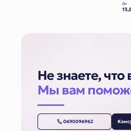
Независимые пружины Pocket
От
13,
Да
С растительными экстрактами
Да
Коллекция Terra
Не знаете, что
Да
Мы вам помож
0690096962
Конс