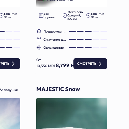
Жёсткость
Гарантия
Без
Гарантия
Средний,
10 лет
пружин
10 лет
в22 см
Поддержка позвоночника
Снижение давления
Охлаждение
От
РЕТЬ
СМОТРЕТЬ
8,799 MDL
10,350 MDL
MAJESTIC Snow
2 подушки