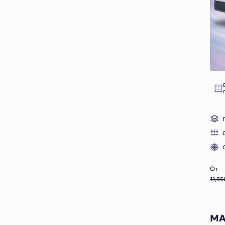
28 cm
32 cm
Гарантия
5
7
8
10
15
От
11,3
20
Особые преимущества
MA