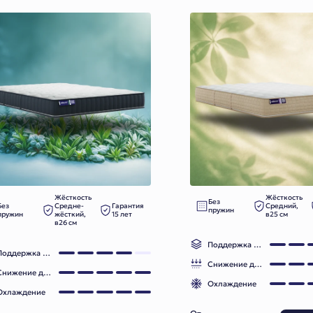
Жёсткость
Жёсткость
Без
Без
Средне-
Гарантия
Средний,
пружин
пружин
жёсткий,
15 лет
в25 см
в26 см
Поддержка позвоночника
Поддержка позвоночника
Снижение давления
Снижение давления
Охлаждение
Охлаждение