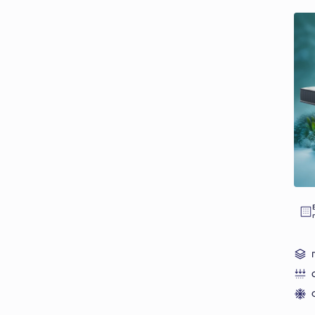
3+ materiale naturale
cocos natural
green memory
husă cool touch
latex natural
memory gel
saltea adaptivă
somn răcoros
Съёмный чехол
Да