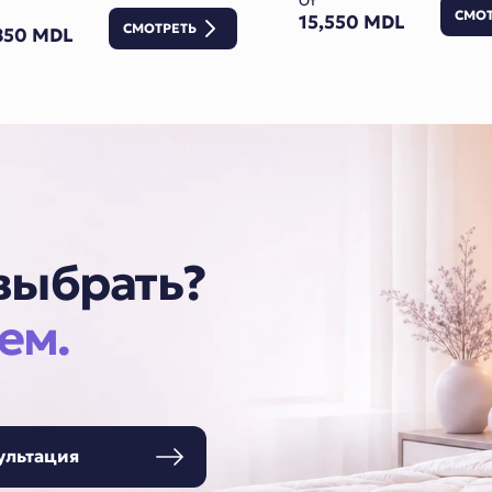
От
СМОТ
15,550 MDL
СМОТРЕТЬ
850 MDL
 выбрать?
ем.
ультация