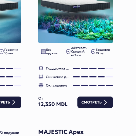
Жёсткость
Гарантия
Без
Гарантия
Средний,
10 лет
пружин
15 лет
в24 см
Поддержка позвоночника
Снижение давления
Охлаждение
От
РЕТЬ
СМОТРЕТЬ
12,350 MDL
MAJESTIC Apex
2 подушки