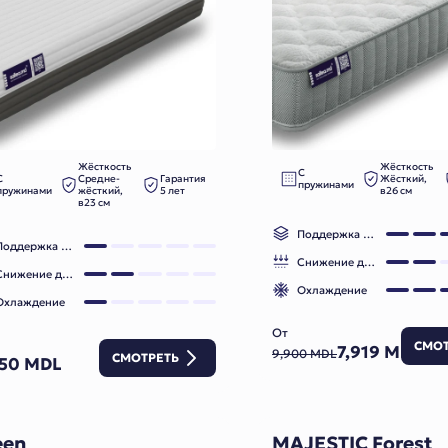
Жёсткость
Жёсткость
С
С
Средне-
Гарантия
Жёсткий,
пружинами
пружинами
жёсткий,
5 лет
в26 см
в23 см
Поддержка позвоночника
Поддержка позвоночника
Снижение давления
Снижение давления
Охлаждение
Охлаждение
От
СМОТ
7,919 MDL
9,900 MDL
СМОТРЕТЬ
050 MDL
een
MAJESTIC Forest