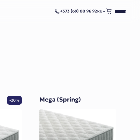
+373 (69) 00 96 92
RU
Mega (Spring)
-20%