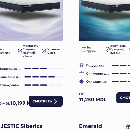
Жёсткость
Жёсткость
Без
Без
Средне-
Гарантия
Средний,
пружин
пружин
жёсткий,
10 лет
в23 см
в24 см
Поддержка позвоночника
Поддержка позвоночника
Снижение давления
Снижение давления
Охлаждение
Охлаждение
От
СМОТ
11,250 MDL
СМОТРЕТЬ
10,199 MDL
50 MDL
JESTIC Siberica
Emerald