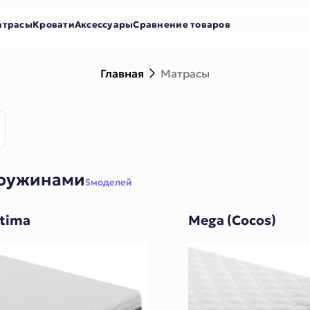
атрасы
Кровати
Аксессуары
Сравнение товаров
Главная
Матрасы
пружинами
5
моделей
tima
Mega (Cocos)