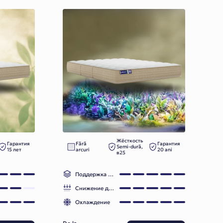
Жёсткость
Гарантия
Fără
Гарантия
Semi-dură,
15 лет
arcuri
20 ani
в25
Поддержка позвоночника
Снижение давления
Охлаждение