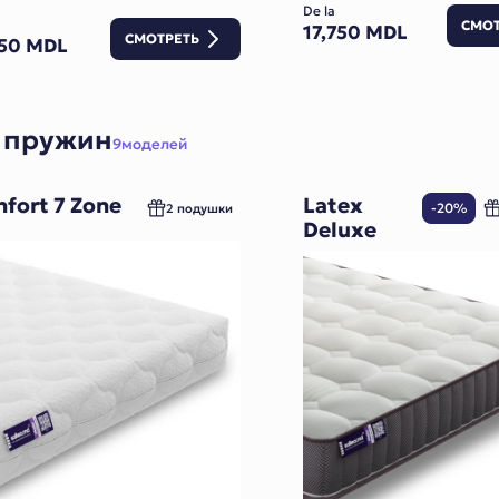
De la
СМОТ
17,750 MDL
СМОТРЕТЬ
150 MDL
 пружин
9
моделей
fort 7 Zone
Latex
-20%
2 подушки
Deluxe