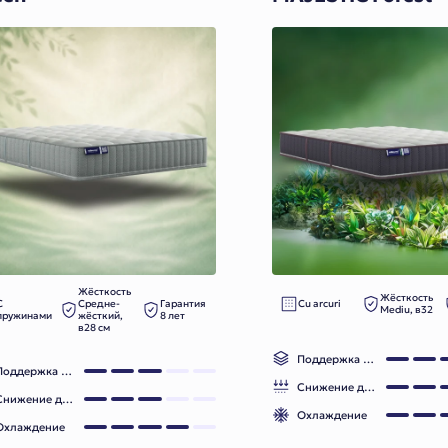
Жёсткость
Жёсткость
С
Средне-
Гарантия
Cu arcuri
Mediu, в32
пружинами
жёсткий,
8 лет
в28 см
Поддержка позвоночника
Поддержка позвоночника
Снижение давления
Снижение давления
Охлаждение
Охлаждение