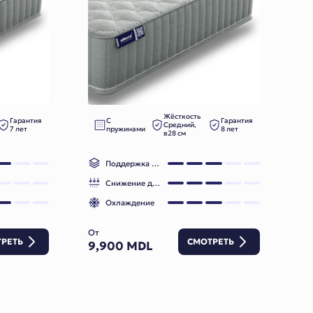
Жёсткость
Гарантия
С
Гарантия
Средний,
7 лет
пружинами
8 лет
в28 см
Поддержка позвоночника
Снижение давления
Охлаждение
От
РЕТЬ
СМОТРЕТЬ
9,900 MDL