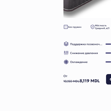
Жёсткость
Без пружин
Средний, в21
Поддержка позвоночника
Снижение давления
Охлаждение
От
8,119 MDL
10,150 MDL