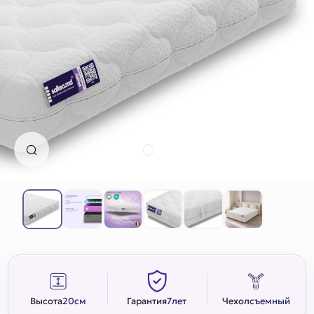
Высота
20
см
Гарантия
7
лет
Чехол
съемный