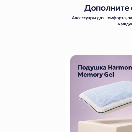
Дополните 
Аксессуары для комфорта, 
каждую
донепроницаемый
Подушка Harmo
хол
Memory Gel